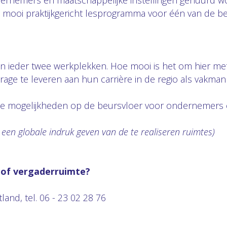
ernemers en maatschappelijke instellingen gehuurd w
n mooi praktijkgericht lesprogramma voor één van de b
n ieder twee werkplekken. Hoe mooi is het om hier me
age te leveren aan hun carrière in de regio als vakma
r de mogelijkheden op de beursvloer voor ondernemers 
e een globale indruk geven van de te realiseren ruimtes)
 of vergaderruimte?
tland, tel. 06 - 23 02 28 76