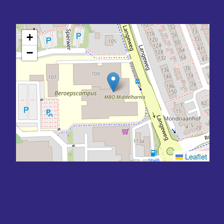
+
−
Leaflet