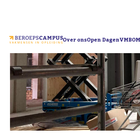
Over ons
Open Dagen
VMBO
M