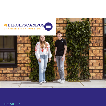
VMBO
MBO
Ondernemers
Samenwerking
Contact
HOME
/