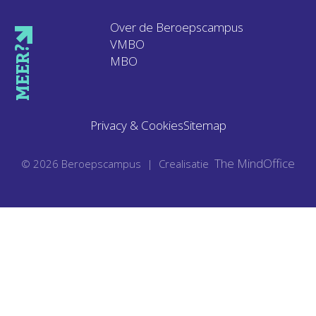
Over de Beroepscampus
VMBO
MEER?
MBO
Privacy & Cookies
Sitemap
The MindOffice
© 2026 Beroepscampus |
Crealisatie