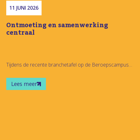
Beroep in Beeld: vmbo-leerlingen
ontdekken hun toekomst in de
praktijk
Op maandag 1 juni stond de Beroepscampus in het teken
van loopbaanoriëntatie tijdens het evenement Beroep in
Beeld.
Lees meer
Leerlingen van RGO Beroepscampus en PM
Beroepscampus maakten op een praktische en
interactieve manier kennis met verschillende beroepen,
profielen en sectoren. Door zelf aan de slag te gaan met
opdrachten, workshops te volgen en in gesprek te gaan
met professionals uit de regio, kregen zij een concreet
beeld van de mogelijkheden na het voortgezet onderwijs.