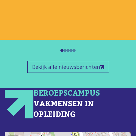
Gedurende de dag volgden de leerlingen drie
verschillende activiteiten: een passende profielopdracht,
een LOB-opdracht en een bezoek aan de
beroepenmarkt. Regionale bedrijven en organisaties
lieten daar zien welke kansen en beroepen er in de regio
zijn.
Ook in de avond stond de verbinding tussen onderwijs en
arbeidsmarkt centraal. Tijdens de branchetafel gingen
Bekijk alle nieuwsberichten
docenten en bedrijven met elkaar in gesprek over
samenwerking, talentontwikkeling en hoe leerlingen nog
beter voorbereid kunnen worden op hun toekomstige
BEROEPSCAMPUS
werkveld.
VAKMENSEN IN
Met Beroep in Beeld laten RGO Middelharnis en CSG
OPLEIDING
Prins Maurits zien hoe waardevol het is wanneer
onderwijs en praktijk elkaar versterken. Samen helpen we
leerlingen om hun interesses, talenten en
toekomstmogelijkheden beter te ontdekken.