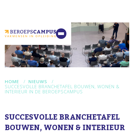
VMBO
MBO
Ondernemers
Samenwerking
Contact
HOME
/
NIEUWS
/
SUCCESVOLLE BRANCHETAFEL BOUWEN, WONEN &
INTERIEUR IN DE BEROEPSCAMPUS
SUCCESVOLLE BRANCHETAFEL
BOUWEN, WONEN & INTERIEUR