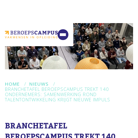
VMBO
MBO
Ondernemers
Samenwerking
Contact
HOME
/
NIEUWS
/
BRANCHETAFEL BEROEPSCAMPUS TREKT 140
ONDERNEMERS: SAMENWERKING ROND
TALENTONTWIKKELING KRIJGT NIEUWE IMPULS
BRANCHETAFEL
BEROEPSCAMPUS TREKT 140