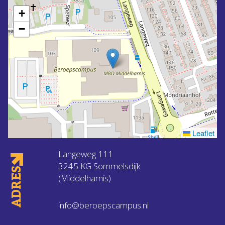
+
−
Leaflet
Langeweg 111
3245 KG Sommelsdijk
ADRES
(Middelharnis)
info@beroepscampus.nl